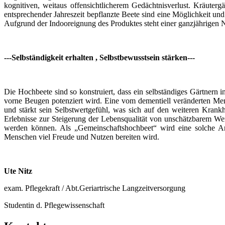
kognitiven, weitaus offensichtlicherem Gedächtnisverlust. Kräuter
entsprechender Jahreszeit bepflanzte Beete sind eine Möglichkeit und 
Aufgrund der Indooreignung des Produktes steht einer ganzjährigen 
---Selbständigkeit erhalten , Selbstbewusstsein stärken---
Die Hochbeete sind so konstruiert, dass ein selbständiges Gärtnern 
vorne Beugen potenziert wird. Eine vom dementiell veränderten Mensc
und stärkt sein Selbstwertgefühl, was sich auf den weiteren Krank
Erlebnisse zur Steigerung der Lebensqualität von unschätzbarem Wer
werden können. Als „Gemeinschaftshochbeet“ wird eine solche Ans
Menschen viel Freude und Nutzen bereiten wird.
Ute Nitz
exam. Pflegekraft / Abt.Geriartrische Langzeitversorgung
Studentin d. Pflegewissenschaft