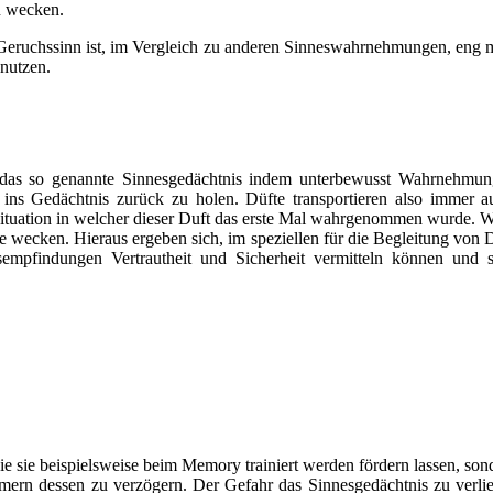
u wecken.
Geruchssinn ist, im Vergleich zu anderen Sinneswahrnehmungen, eng mi
 nutzen.
 das so genannte Sinnesgedächtnis indem unterbewusst Wahrnehmung
 ins Gedächtnis zurück zu holen. Düfte transportieren also immer
 Situation in welcher dieser Duft das erste Mal wahrgenommen wurde. W
e wecken. Hieraus ergeben sich, im speziellen für die Begleitung von 
mpfindungen Vertrautheit und Sicherheit vermitteln können und som
 wie sie beispielsweise beim Memory trainiert werden fördern lassen, so
mern dessen zu verzögern. Der Gefahr das Sinnesgedächtnis zu verlie