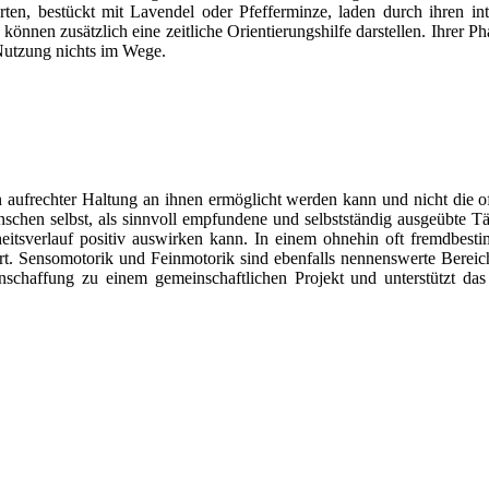
gärten, bestückt mit Lavendel oder Pfefferminze, laden durch ihren 
können zusätzlich eine zeitliche Orientierungshilfe darstellen. Ihrer 
Nutzung nichts im Wege.
in aufrechter Haltung an ihnen ermöglicht werden kann und nicht die o
hen selbst, als sinnvoll empfundene und selbstständig ausgeübte Tätig
heitsverlauf positiv auswirken kann. In einem ohnehin oft fremdbesti
t. Sensomotorik und Feinmotorik sind ebenfalls nennenswerte Bereich
chaffung zu einem gemeinschaftlichen Projekt und unterstützt das 